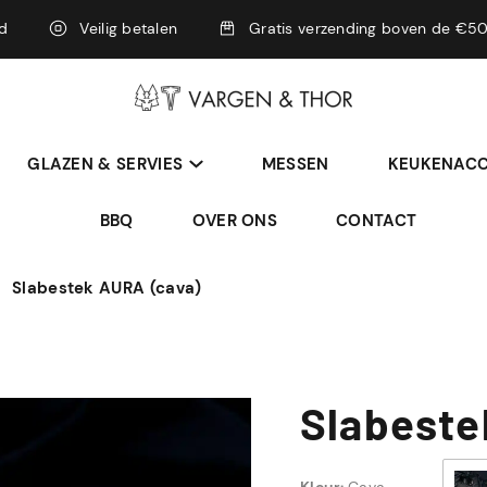
rd
Veilig betalen
Gratis verzending boven de €50
GLAZEN & SERVIES
MESSEN
KEUKENACC
BBQ
OVER ONS
CONTACT
Slabestek AURA (cava)
Slabeste