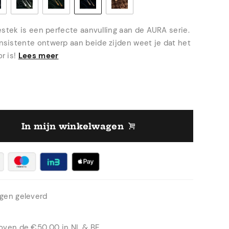
estek is een perfecte aanvulling aan de AURA serie.
sistente ontwerp aan beide zijden weet je dat het
r is!
Lees meer
In mijn winkelwagen
agen geleverd
boven de €50,00 in NL & BE