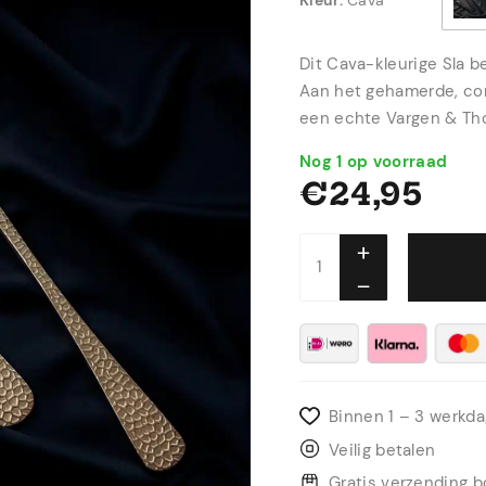
Kleur:
Cava
Dit Cava-kleurige Sla b
Aan het gehamerde, con
een echte Vargen & Tho
Nog 1 op voorraad
€
24,95
Binnen 1 – 3 werkd
Veilig betalen
Gratis verzending 