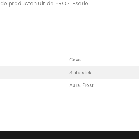
de producten uit de FROST-serie
Cava
Slabestek
Aura, Frost