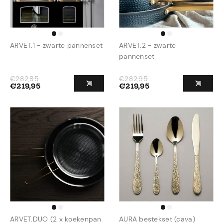
ARVET.1 - zwarte pannenset
ARVET.2 - zwarte
pannenset
€
282,85
€
282,95
€
219,95
€
219,95
ARVET.DUO (2 x koekenpan
AURA bestekset (cava)