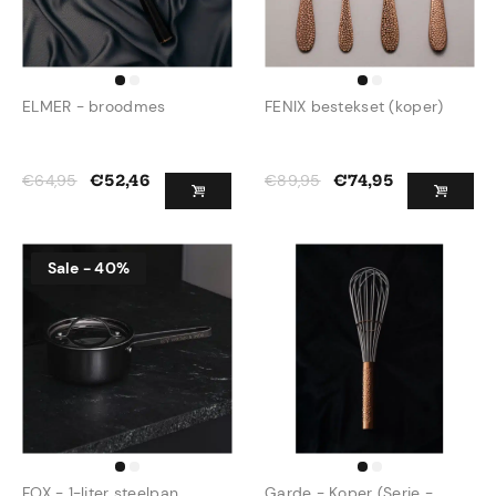
ELMER - broodmes
FENIX bestekset (koper)
€
64,95
€
89,95
€
52,46
€
74,95
Sale - 40%
FOX - 1-liter steelpan
Garde - Koper (Serie -