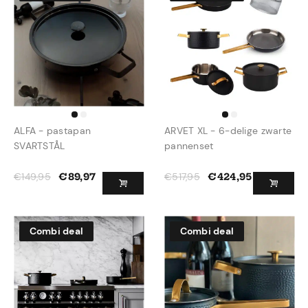
ALFA - pastapan
ARVET XL - 6-delige zwarte
SVARTSTÅL
pannenset
€
149,95
€
517,95
€
89,97
€
424,95
Combi deal
Combi deal