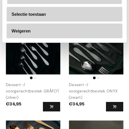
€
34,95
€
34,95
Selectie toestaan
Weigeren
Dessert -/
Dessert -/
voorgerechtbestek GRÅFOT
voorgerechtbestek ONYX
(zilver)
(zwart)
€
34,95
€
34,95