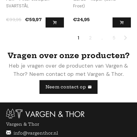
SVARTSTÅL
Frost)
€
99,95
€
59,97
€
24,95
1
2
..
5
Vragen over onze producten?
Heb je vragen over de producten van Vargen &
Thor? Neem contact op met Vargen & Thor.
Neem contact op
Vargen & Thor
info@vargenthor.nl