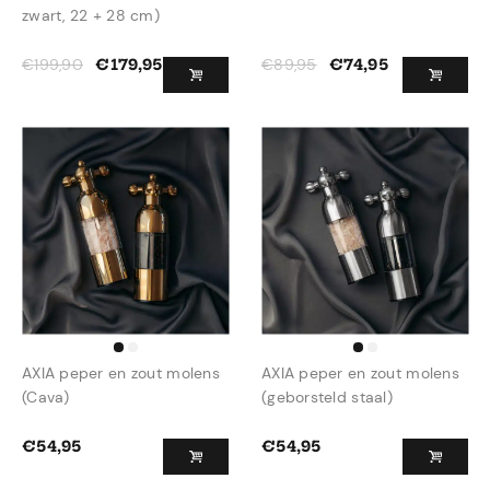
zwart, 22 + 28 cm)
€
199,90
€
89,95
€
179,95
€
74,95
AXIA peper en zout molens
AXIA peper en zout molens
(Cava)
(geborsteld staal)
€
54,95
€
54,95