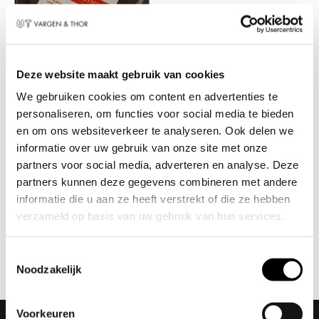
Deze website maakt gebruik van cookies
Pippi Langkous
kinderbestekset (9-delig)
We gebruiken cookies om content en advertenties te
€
47,95
personaliseren, om functies voor social media te bieden
en om ons websiteverkeer te analyseren. Ook delen we
informatie over uw gebruik van onze site met onze
partners voor social media, adverteren en analyse. Deze
Vragen over onze
partners kunnen deze gegevens combineren met andere
kinderbestek?
informatie die u aan ze heeft verstrekt of die ze hebben
Heb je vragen over onze kinderbestek? Neem
verzameld op basis van uw gebruik van hun services.
contact op met Vargen & Thor.
Toestemmingsselectie
Neem contact op
Noodzakelijk
Voorkeuren