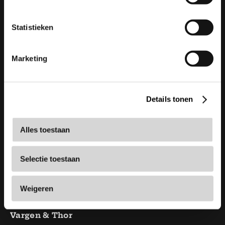
Vargen & Thor
Statistieken
info@vargenthor.nl
+31 6 22 17 55 39
Marketing
KvK:
66572231
Details tonen
Shop
Pannen
Bestek
Alles toestaan
Glazen & servies
Messen
Selectie toestaan
Keukenaccessoires
Serie
Weigeren
Sale
Vargen & Thor