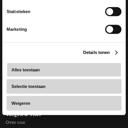
Vargen & Thor
Statistieken
info@vargenthor.nl
+31 6 22 17 55 39
Marketing
KvK:
66572231
Shop
Details tonen
Pannen
Bestek
Alles toestaan
Glazen & servies
Messen
Selectie toestaan
Keukenaccessoires
Serie
Weigeren
Sale
Vargen & Thor
Over ons