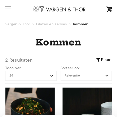
Vargen & Thor
Glazen en servies
Kommen
Kommen
Filter
2 Resultaten
Toon per:
Sorteer op: