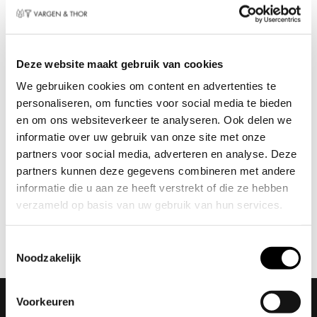
Deze website maakt gebruik van cookies
SERVICEN C – set van 4
SERVICEN C – set van 4
We gebruiken cookies om content en advertenties te
Kommen (Antraciet)
Kommen (Wit)
personaliseren, om functies voor social media te bieden
€
64,95
€
64,95
en om ons websiteverkeer te analyseren. Ook delen we
informatie over uw gebruik van onze site met onze
partners voor social media, adverteren en analyse. Deze
Vragen over onze kommen?
partners kunnen deze gegevens combineren met andere
informatie die u aan ze heeft verstrekt of die ze hebben
Heb je vragen over onze kommen? Neem
verzameld op basis van uw gebruik van hun services.
contact op met Vargen & Thor.
Neem contact op
Toestemmingsselectie
Noodzakelijk
Voorkeuren