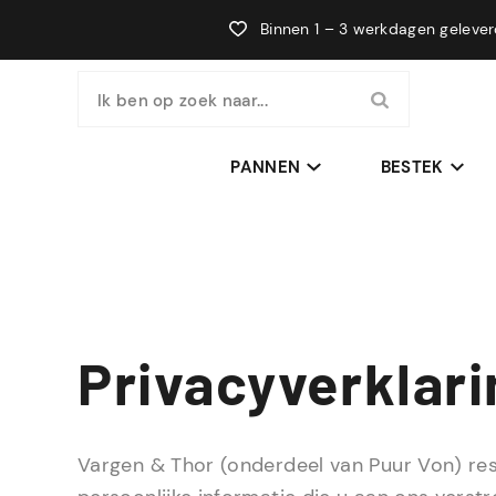
Binnen 1 – 3 werkdagen geleve
Ik ben op zoek naar...
PANNEN
BESTEK
Privacyverklari
Vargen & Thor (onderdeel van Puur Von) res