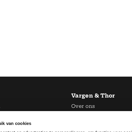
Vargen & Thor
n
Over ons
Contact
ik van cookies
& servies
Retourbeleid