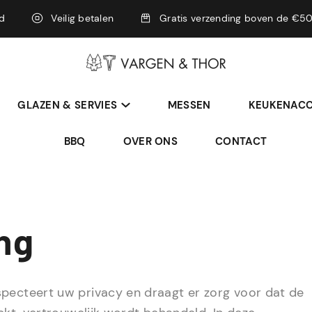
rd
Veilig betalen
Gratis verzending boven de €50
GLAZEN & SERVIES
MESSEN
KEUKENACC
BBQ
OVER ONS
CONTACT
ng
pecteert uw privacy en draagt er zorg voor dat de