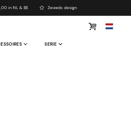
,00 in NL & BE
Zweeds design
ESSOIRES
SERIE