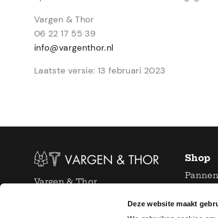
Vargen & Thor
06 22 17 55 39
info@vargenthor.nl
Laatste versie: 13 februari 2023
Shop
Panne
Vargen & Thor
Bestek
info@vargenthor.nl
Deze website maakt gebru
Glazen 
+31 6 22 17 55 39