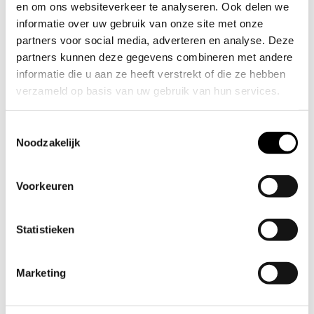
Aan het gehamerde, consistente ontwerp aan
en om ons websiteverkeer te analyseren. Ook delen we
informatie over uw gebruik van onze site met onze
beide zijden weet je dat het een echte Vargen &
partners voor social media, adverteren en analyse. Deze
Thor is!
partners kunnen deze gegevens combineren met andere
Deze messing maatlepers matchen perfect met
informatie die u aan ze heeft verstrekt of die ze hebben
de NIMBUS serie.
verzameld op basis van uw gebruik van hun services.
De set bevat de volgende maten:
Toestemmingsselectie
1 CUP = 240 ml
Noodzakelijk
1/2 CUP = 120 ml
1 dl = 100 ml
Voorkeuren
1 Koffielepel = 20 ml
1 eetlepel = 15 ml
Statistieken
1 theelepel = 5 ml
1 snufje = 1 ml
En 2 ringen voor bevestiging
Marketing
Elke maat heeft de volume-informatie