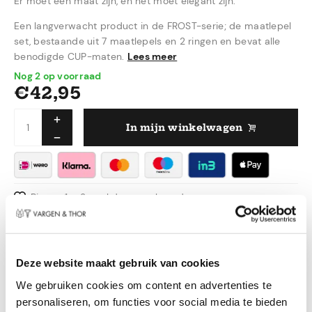
Er moet een maat zijn, en het moet elegant zijn.
Een langverwacht product in de FROST-serie; de maatlepel
set, bestaande uit 7 maatlepels en 2 ringen en bevat alle
benodigde CUP-maten.
Lees meer
Nog 2 op voorraad
€
42,95
In mijn winkelwagen
Binnen 1 – 3 werkdagen geleverd
Veilig betalen
Gratis verzending boven de €50,00 in NL & BE
Zweeds design
Deze website maakt gebruik van cookies
We gebruiken cookies om content en advertenties te
Productinformatie
personaliseren, om functies voor social media te bieden