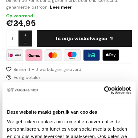
binnen de Fenix serie, gekenmerkt door ons iconische,
gehamerde patroon.
Lees meer
Op voorraad
€
24,95
In mijn winkelwagen
Binnen 1 – 3 werkdagen geleverd
Veilig betalen
Gratis verzending boven de €50,00 in NL & BE
Zweeds design
Productinformatie
Deze website maakt gebruik van cookies
We gebruiken cookies om content en advertenties te
Sommigen denken misschien: een garde is een
personaliseren, om functies voor social media te bieden
garde. Maar wij niet! We hebben er lang aan
en om ons websiteverkeer te analyseren. Ook delen we