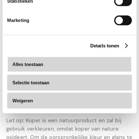
vaatwasmachinebestendig.
Statistieken
Specificaties:
Marketing
Diameter: 21 cm
Inhoud: 2,8 liter (3 liter tot aan de rand)
Geschikt voor alle warmtebronnen, inclusief
Details tonen
inductie
Hittebestendige handgrepen
Alles toestaan
2,5 mm aluminium
Vaatwasmachinebestendig
Selectie toestaan
Inclusief glazen deksel met roestvrij stalen
rand
Weigeren
Handgrepen van roestvrij staal, verchroomd
PFAS vrij
Let op: Koper is een natuurproduct en zal bij
gebruik verkleuren, omdat koper van nature
oxideert. Om de oorspronkelijke kleur en glans te