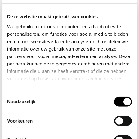
onder professionals en amateurs. Herkenbaar
aan het uniek gehamerde, koperen afwerking
Deze website maakt gebruik van cookies
samen met RVS details. Een perfecte
We gebruiken cookies om content en advertenties te
tussenmaat voor VERA (1,6 L) en MIRANDA (4 L)
personaliseren, om functies voor social media te bieden
en dus een perfecte aanvulling op de gehele
en om ons websiteverkeer te analyseren. Ook delen we
MJÖLNER serie.
informatie over uw gebruik van onze site met onze
partners voor social media, adverteren en analyse. Deze
Haar interieur is volledig bekleed met geborsteld
partners kunnen deze gegevens combineren met andere
roestvrij staal. De combinatie van een aluminium
informatie die u aan ze heeft verstrekt of die ze hebben
kern als middelste laag en een buitenkant van
verzameld op basis van uw gebruik van hun services.
echt koper zorgt voor optimale
opwarmingssnelheid en gelijkmatigheid. PFAS vrij
Toestemmingsselectie
en een perfecte warmteverdeling.
Noodzakelijk
NOELLE is te gebruiken voor koken op alle
Voorkeuren
warmtebronnen, zoals inductie, gas,
glaskeramiek, emaille en is