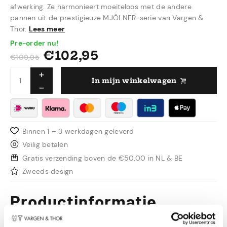
afwerking. Ze harmonieert moeiteloos met de andere
pannen uit de prestigieuze MJÖLNER-serie van Vargen &
Thor.
Lees meer
Pre-order nu!
€
102,95
€
109,95
In mijn winkelwagen
Binnen 1 – 3 werkdagen geleverd
Veilig betalen
Gratis verzending boven de €50,00 in NL & BE
Zweeds design
Productinformatie
Onze MJÖLNER-serie is een icoon geworden