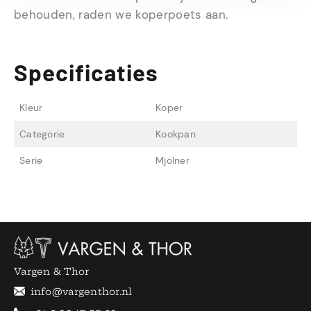
behouden, raden we koperpoets aan.
Specificaties
Kleur
Koper
Categorie
Kookpan
Serie
Mjölner
Vargen & Thor
info@vargenthor.nl