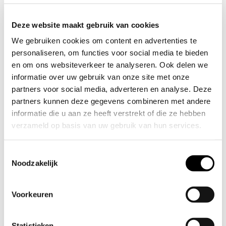
Wil je onze MJÖLNER-serie helemaal compleet
hebben? Dan is dit de Combideal die je zoekt.
Deze website maakt gebruik van cookies
We gebruiken cookies om content en advertenties te
De MJÖLNER serie een lieveling onder
personaliseren, om functies voor social media te bieden
professionals en amateurs. Herkenbaar aan het
en om ons websiteverkeer te analyseren. Ook delen we
uniek gehamerde, koperen afwerking samen met
informatie over uw gebruik van onze site met onze
RVS details.
partners voor social media, adverteren en analyse. Deze
partners kunnen deze gegevens combineren met andere
De complete, 6-delige, MJÖLNER XL set bestaat
informatie die u aan ze heeft verstrekt of die ze hebben
uit:
verzameld op basis van uw gebruik van hun services.
1 x VERA 1 liter steelpan (1,6L tot aan de rand)
1 x MIRANDA 4 liter pan (4,5L tot aan de rand)
Toestemmingsselectie
Noodzakelijk
1x NOELLE 2,8 liter pan (3L tot aan de rand)
1 x MODELL Y 28cm hapjespan (met
Froststick-coating)
Voorkeuren
1 x MODELL Yb 28cm koekenpan (met
Froststick-coating)
Statistieken