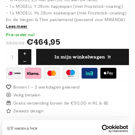
- 1 x MODELL Y 28cm hapjespan (met Froststick-coating)
- 1 x MODELL Yb 28cm koekenpan (met Froststick-coating)
En, de Vargen & Thor pastamand (passend voor MIRANDA)
Lees meer
Pre-order nu!
€
464,95
€
599,95
In mijn winkelwagen
Binnen 1 – 3 werkdagen geleverd
Veilig betalen
Gratis verzending boven de €50,00 in NL & BE
Zweeds design
Productinformatie