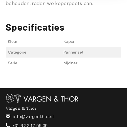
behouden, raden we koperpoets aan.
Specificaties
Kleur
Koper
Categorie
Pannenset
Serie
Mjölner
Vargen & Thor
info@vargenthor.nl
+31 6 22 17 55 39