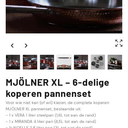
+1
MJÖLNER XL – 6-delige
koperen pannenset
Voor wie niet kan (of wil) kiezen, de complete koperen
MJÖLNER XL pannenset, bestaande uit:
- 1 x VERA 1 liter steelpan (1,6L tot aan de rand)
- 1 x MIRANDA 4 liter pan (4,5L tot aan de rand)
- 1x NOELLE 2,8 liter pan (3L tot aan de rand)