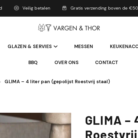
rd
Veilig betalen
Gratis verzending boven de €50
GLAZEN & SERVIES
MESSEN
KEUKENACC
BBQ
OVER ONS
CONTACT
GLIMA – 4 liter pan (gepolijst Roestvrij staal)
GLIMA – 4
Roestvrij