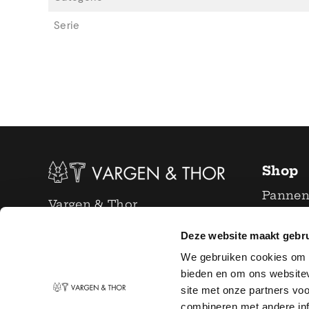
Serie
Shop
Panne
Vargen & Thor
Bestek
info@vargenthor.nl
Deze website maakt gebru
Glazen 
+31 6 22 17 55 39
We gebruiken cookies om c
Messe
bieden en om ons websitev
KvK:
66572231
Keuken
site met onze partners vo
Serie
combineren met andere inf