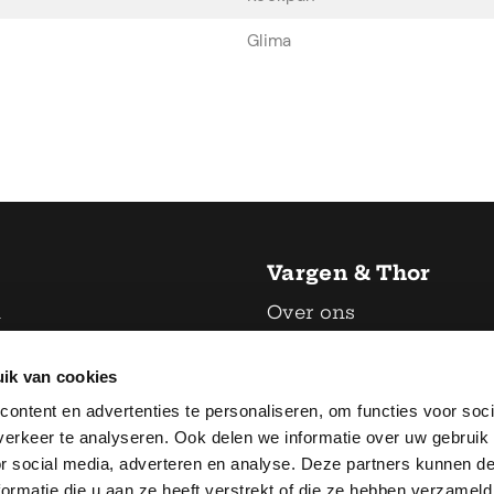
Glima
Vargen & Thor
n
Over ons
Contact
ik van cookies
& servies
Retourbeleid
ontent en advertenties te personaliseren, om functies voor soci
n
Algemene voorwaarde
erkeer te analyseren. Ook delen we informatie over uw gebruik
accessoires
Privacyverklaring
or social media, adverteren en analyse. Deze partners kunnen 
ormatie die u aan ze heeft verstrekt of die ze hebben verzameld