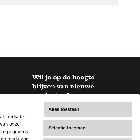
Wil je op de hoogte
blijven van nieuwe
producten?
Alles toestaan
E-mail *
al media te
n
 van onze
Selectie toestaan
deze gegevens
Inschrijven
 op basis van