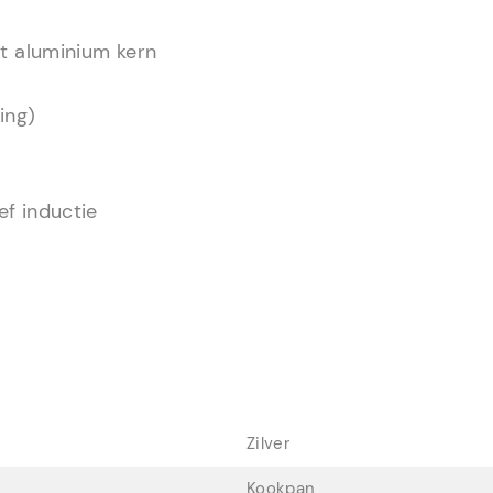
et aluminium kern
ing)
ef inductie
Zilver
Kookpan