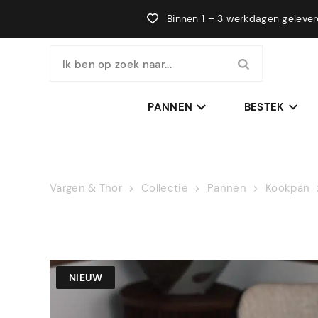
Binnen 1 – 3 werkdagen geleve
Ik ben op zoek naar...
PANNEN
BESTEK
Vargen & Thor
Collectie
Pannen
Kookpan
NIEUW