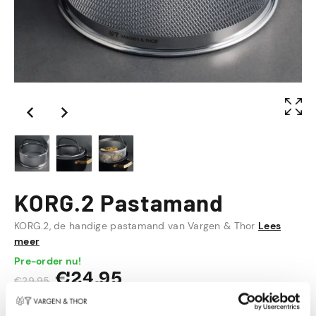
KORG.2 Pastamand
KORG.2, de handige pastamand van Vargen & Thor
Lees
meer
Pre-order nu!
€
24,95
€
29,95
In mijn winkelwagen