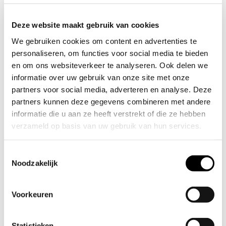
Deze website maakt gebruik van cookies
We gebruiken cookies om content en advertenties te
Binnen 1 – 3 werkdagen geleverd
personaliseren, om functies voor social media te bieden
Veilig betalen
en om ons websiteverkeer te analyseren. Ook delen we
Gratis verzending boven de €50,00 in NL & BE
informatie over uw gebruik van onze site met onze
Zweeds design
partners voor social media, adverteren en analyse. Deze
partners kunnen deze gegevens combineren met andere
Productinformatie
informatie die u aan ze heeft verstrekt of die ze hebben
verzameld op basis van uw gebruik van hun services.
Perfect voor de barbecue en pasta! Handig om
gewoon uit het kokende water te tillen, waarna
Toestemmingsselectie
Noodzakelijk
KORG gewoon in de vaatwasser kan.
KORG.2 is geschikt voor alle 4 -en 5 litter
Voorkeuren
pannen van Vargen & Thor, zoals de Miranda en
de Mio
Statistieken