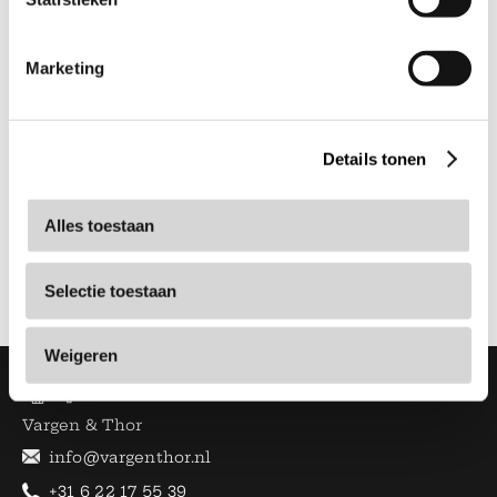
Handgreep in PVD. Volledig gemaakt van
duurzaam staal - uit Italië.
Marketing
215 mm x 105 mm.
Details tonen
Specificaties
Alles toestaan
Categorie
Overig
Selectie toestaan
Weigeren
Vargen & Thor
info@vargenthor.nl
+31 6 22 17 55 39