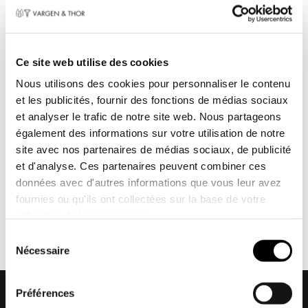
Ce site web utilise des cookies
SERVICEN C - set de 4 bols
SERVICEN C - set de 4 bols
Nous utilisons des cookies pour personnaliser le contenu
(Anthracite)
(blanc)
et les publicités, fournir des fonctions de médias sociaux
€
64,95
€
64,95
et analyser le trafic de notre site web. Nous partageons
également des informations sur votre utilisation de notre
site avec nos partenaires de médias sociaux, de publicité
Des questions sur nos bols ?
et d'analyse. Ces partenaires peuvent combiner ces
données avec d'autres informations que vous leur avez
Vous avez des questions sur nos bols ?
fournies ou qu'ils ont collectées sur la base de votre
Contactez Vargen & Thor.
utilisation de leurs services.
Prendre contact
Toestemmingsselectie
Nécessaire
Préférences