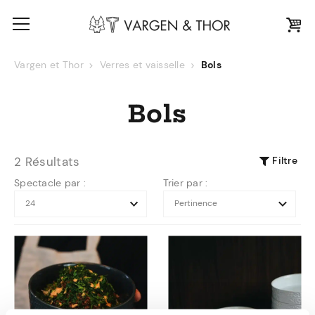
Vargen et Thor
Verres et vaisselle
Bols
Bols
Filtre
2 Résultats
Spectacle par :
Trier par :