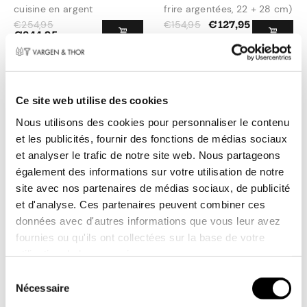
cuisine en argent
frire argentées, 22 + 28 cm)
€
254,95
€
154,95
€
127,95
€
244,95
Ce site web utilise des cookies
Nous utilisons des cookies pour personnaliser le contenu
et les publicités, fournir des fonctions de médias sociaux
et analyser le trafic de notre site web. Nous partageons
également des informations sur votre utilisation de notre
site avec nos partenaires de médias sociaux, de publicité
et d'analyse. Ces partenaires peuvent combiner ces
MODELL Mb - poêle à frire
MODELL Mb Jr - poêle à
données avec d'autres informations que vous leur avez
argentée
frire argentée 22 cm
fournies ou qu'ils ont collectées sur la base de votre
€
99,95
€
74,95
€
84,95
€
69,95
utilisation de leurs services.
Toestemmingsselectie
Nécessaire
Vente - 35%