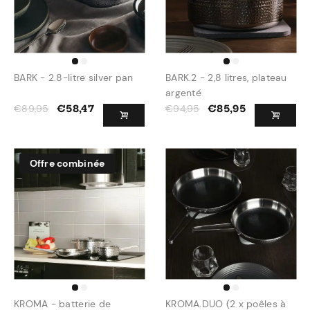
BARK - 2.8-litre silver pan
BARK.2 - 2,8 litres, plateau
argenté
€
89,95
€
94,95
€
58,47
€
85,95
Offre combinée
KROMA - batterie de
KROMA.DUO (2 x poêles à