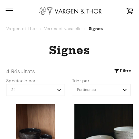
Vargen et Thor
Verres et vaisselle
Signes
Signes
Filtre
4 Résultats
Spectacle par :
Trier par :