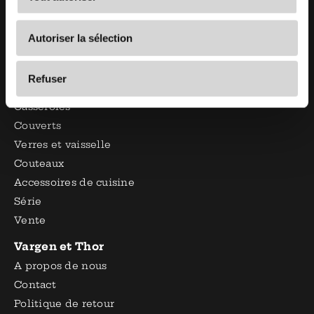
+31 6 22 17 55 39
Autoriser la sélection
Chambre de commerce :
66572231
Refuser
Boutique
Casseroles
Couverts
Verres et vaisselle
Couteaux
Accessoires de cuisine
Série
Vente
Vargen et Thor
A propos de nous
Contact
Politique de retour