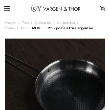
Vargen et Thor
Collection
Casseroles
Poêles à frire
MODELL Mb - poêle à frire argentée