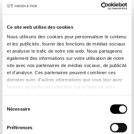
MODELL Mb fait partie de notre magnifique série
KROMA. Il est reconnaissable à sa finition
argentée martelée unique et à ses détails en
Ce site web utilise des cookies
acier inoxydable.
Nous utilisons des cookies pour personnaliser le contenu
et les publicités, fournir des fonctions de médias sociaux
À l'intérieur, MODELL Mb est entièrement équipé
et analyser le trafic de notre site web. Nous partageons
d'acier inoxydable brossé, ce qui permet à la
également des informations sur votre utilisation de notre
vitesse de chauffe de se propager rapidement
site avec nos partenaires de médias sociaux, de publicité
et parfaitement. Il est également doté d'un
et d'analyse. Ces partenaires peuvent combiner ces
revêtement innovant sans PFAS appelé
données avec d'autres informations que vous leur avez
Froststick.
fournies ou qu'ils ont collectées sur la base de votre
utilisation de leurs services.
Revêtement Froststick - Un véritable
Toestemmingsselectie
changement de donne. Un revêtement qui
Nécessaire
réfute tout ce que vous pensiez des
revêtements. Il ne contient pas de PFAS et offre
Préférences
une surface de friture parfaite. Combiné à un