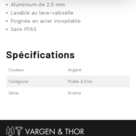
Aluminium de 2,5 mm
Lavable au lave-vaisselle
Poignée en acier inoxydable
Sans PFAS
Spécifications
Couleur
Argent
Catégorie
Poêle à frire
Série
Kroma