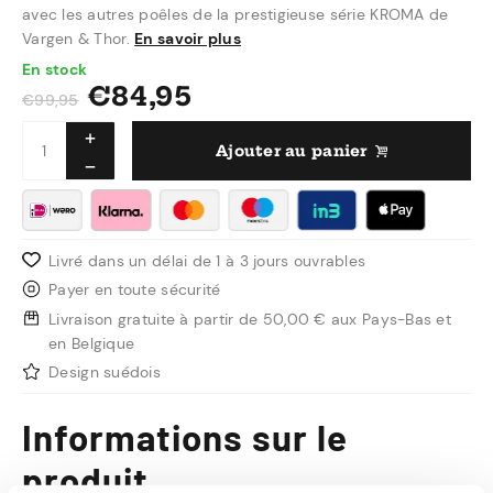
avec les autres poêles de la prestigieuse série KROMA de
Vargen & Thor.
En savoir plus
En stock
€
84,95
€
99,95
Ajouter au panier
Livré dans un délai de 1 à 3 jours ouvrables
Payer en toute sécurité
Livraison gratuite à partir de 50,00 € aux Pays-Bas et
en Belgique
Design suédois
Informations sur le
produit