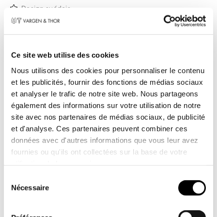
Design suédois
Informations sur le
produit
Ce site web utilise des cookies
Nous utilisons des cookies pour personnaliser le contenu
C'est le petit frère de la gamme GLIMA. Elle est
et les publicités, fournir des fonctions de médias sociaux
parfaite pour les sauces, les soupes et les
et analyser le trafic de notre site web. Nous partageons
petits plats où la saveur est essentielle. D'une
également des informations sur votre utilisation de notre
capacité de 2 litres, cette casserole est idéale
site avec nos partenaires de médias sociaux, de publicité
pour une utilisation quotidienne et une cuisine
et d'analyse. Ces partenaires peuvent combiner ces
conviviale entre amis ou en famille.
données avec d'autres informations que vous leur avez
fournies ou qu'ils ont collectées sur la base de votre
Le GLIMA 2 L allie le design scandinave à la
utilisation de leurs services.
précision fonctionnelle. Le couvercle est doté
Toestemmingsselectie
d'ouvertures d'égouttage subtiles qui vous
Nécessaire
permettent d'évacuer facilement les liquides
sans outils supplémentaires. Les poignées