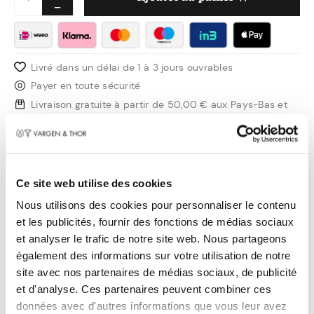
Livré dans un délai de 1 à 3 jours ouvrables
Payer en toute sécurité
Livraison gratuite à partir de 50,00 € aux Pays-Bas et
en Belgique
Design suédois
Informations sur le
Ce site web utilise des cookies
produit
Nous utilisons des cookies pour personnaliser le contenu
et les publicités, fournir des fonctions de médias sociaux
Faire quelque chose qui ne devrait servir qu'à
et analyser le trafic de notre site web. Nous partageons
une seule chose, en l'occurrence trancher du
également des informations sur votre utilisation de notre
pain, peut parfois être la partie la plus difficile.
site avec nos partenaires de médias sociaux, de publicité
Nous avons franchi une étape supplémentaire.
et d'analyse. Ces partenaires peuvent combiner ces
données avec d'autres informations que vous leur avez
D'un couteau qui coupe bien le pain, à un bon