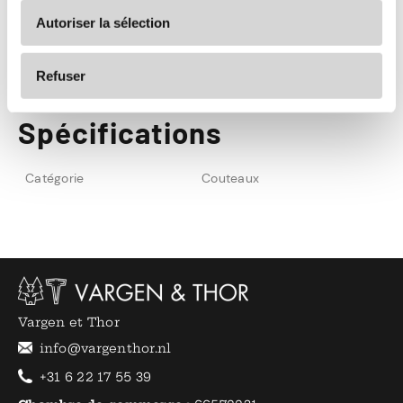
et après utilisation. Ce couteau est fait pour
Autoriser la sélection
trancher le pain, laissez-le faire ce qu'il fait le
mieux.
Refuser
Spécifications
Catégorie
Couteaux
Vargen et Thor
info@vargenthor.nl
+31 6 22 17 55 39