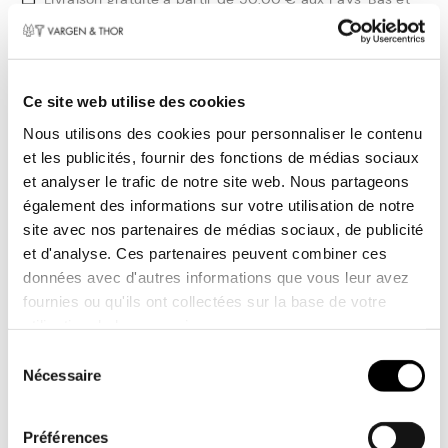
en Belgique
Design suédois
Informations sur le
Ce site web utilise des cookies
Nous utilisons des cookies pour personnaliser le contenu
produit
et les publicités, fournir des fonctions de médias sociaux
BAMBA, la casserole en acier noir de 5,5 litres de
et analyser le trafic de notre site web. Nous partageons
également des informations sur votre utilisation de notre
la série SVARTSTÅL, offre une expérience de
site avec nos partenaires de médias sociaux, de publicité
cuisson puissante avec des détails noirs, des
et d'analyse. Ces partenaires peuvent combiner ces
poignées résistantes à la chaleur et des
données avec d'autres informations que vous leur avez
éléments de design caractéristiques de Vargen
fournies ou qu'ils ont collectées sur la base de votre
& Thor.
utilisation de leurs services.
Toestemmingsselectie
Une véritable centrale construite à partir de
Nécessaire
cinq couches d'acier italien de première qualité
et d'un cœur en aluminium pour d'excellentes
Préférences
performances de chauffage et de distribution