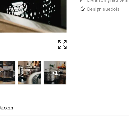
Livraison gratuite 
Design suédois
+1
tions