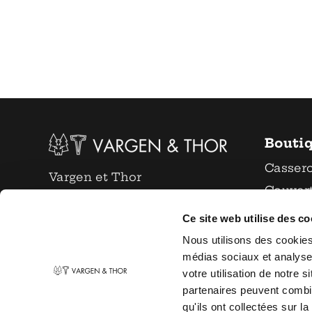
Bouti
Casser
Vargen et Thor
Couver
info@vargenthor.nl
Verres 
Ce site web utilise des c
+31 6 22 17 55 39
Coutea
Nous utilisons des cookies 
Chambre de commerce :
Accesso
médias sociaux et analyser
votre utilisation de notre 
66572231
Série
partenaires peuvent combi
Vente
qu'ils ont collectées sur la