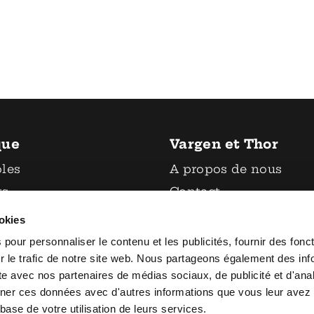
que
Vargen et Thor
oles
A propos de nous
ts
Contact
et vaisselle
Politique de retour
ookies
ux
Conditions générales
pour personnaliser le contenu et les publicités, fournir des fonc
ires de cuisine
d'utilisation
 le trafic de notre site web. Nous partageons également des inf
site avec nos partenaires de médias sociaux, de publicité et d'an
Déclaration de
ner ces données avec d'autres informations que vous leur avez 
confidentialité
 base de votre utilisation de leurs services.