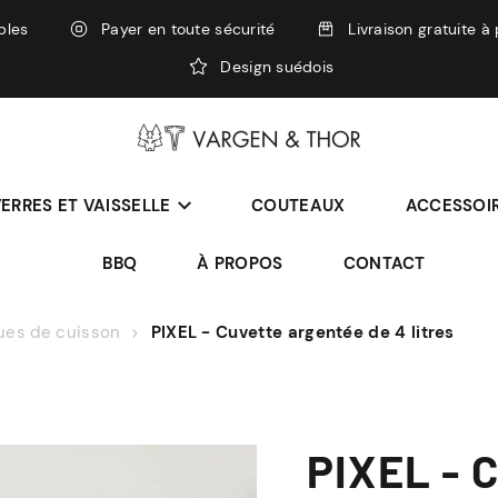
bles
Payer en toute sécurité
Livraison gratuite à
Design suédois
ERRES ET VAISSELLE
COUTEAUX
ACCESSOIR
BBQ
À PROPOS
CONTACT
ues de cuisson
PIXEL - Cuvette argentée de 4 litres
PIXEL - 