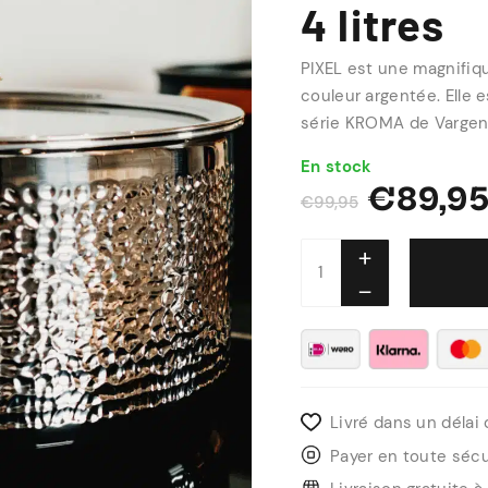
4 litres
PIXEL est une magnifiqu
couleur argentée. Elle 
série KROMA de Vargen
En stock
€
89,9
€
99,95
Livré dans un délai 
Payer en toute sécu